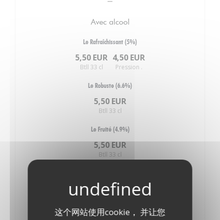
Avec alcool
Le Rafraîchissant (5%)
5,50 EUR
4,50 EUR
Btll 33 cl
Pression .
Le Robuste (6.6%)
5,50 EUR
Btll 33 cl
Le Fruité (4.9%)
5,50 EUR
Btll 33 cl
Le Cidre du moment
7,50 EUR
Btll 33 cl
这个网站使用cookie， 并让您
Le Rafraîchissant (5%)