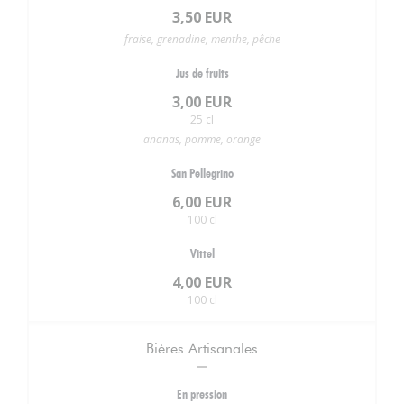
3,50 EUR
fraise, grenadine, menthe, pêche
Jus de fruits
3,00 EUR
25 cl
ananas, pomme, orange
San Pellegrino
6,00 EUR
100 cl
Vittel
4,00 EUR
100 cl
Bières Artisanales
En pression