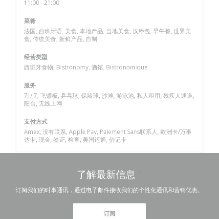
11:00 - 21:00
菜肴
法国, 西班牙语, 美食, 本地产品, 当地美食, 汉堡包, 早午餐, 世界美
食, 传统美食, 新鲜产品, 自制
经营类型
西班牙食物, Bistronomy, 酒馆, Bistronomique
服务
7J / 7, 飞镖板, 乒乓球, 保龄球, 沙滩, 游泳池, 私人租用, 残疾人通道,
阳台, 无线上网
支付方式
Amex, 没有联系, Apple Pay, Paiement Sans联系人, 欧洲卡/万事
达卡, 现金, 签证, 检查, 美国运通, 借记卡
了解最新信息
*
订阅我们的时事通讯，通过电子邮件接收我们的个性化通讯和营销优惠。
订阅