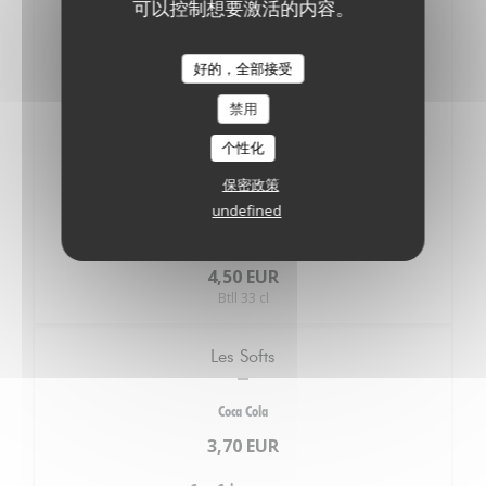
可以控制想要激活的内容。
7,50 EUR
Pression .
好的，全部接受
Sans alcool
禁用
La Source
个性化
4,50 EUR
保密政策
Btll 33 cl
undefined
Le Fraisier
4,50 EUR
Btll 33 cl
Les Softs
Coca Cola
3,70 EUR