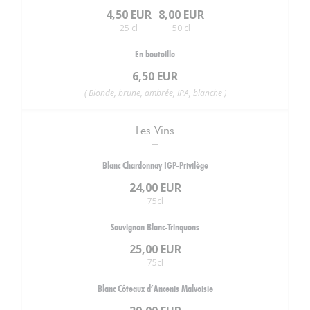
4,50 EUR
8,00 EUR
25 cl
50 cl
En bouteille
6,50 EUR
( Blonde, brune, ambrée, IPA, blanche )
Les Vins
Blanc Chardonnay IGP-Privilège
24,00 EUR
75cl
Sauvignon Blanc-Trinquons
25,00 EUR
75cl
Blanc Côteaux d’Ancenis Malvoisie