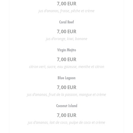
7,00 EUR
jus d’ananas, fraise, pêche et crème
Coral Reef
7,00 EUR
jus d’orange, kiwi, banane
Virgin Mojito
7,00 EUR
citron vert, sucre, eau gazeuse, menthe et citron
Blue Lagoon
7,00 EUR
jus d’ananas, fruit de la passion, mangue et crème
Coconut Island
7,00 EUR
jus d’ananas, lait de coco, pulpe de coco et crème