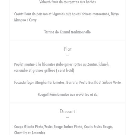
Velouté frais de courgettes aux herbes
Croustillant de poisson et légumes aux épices douces marocaines, Mayo
Mangue / Curry
Terrine de Canard traditionnelle
Plat
Poulet mariné à la libanaise Aubergines rôties au Zaatar, labneh,
coriandre et graines grillées ( servi froid)
Foccacia façon Margherita Tomates, Burrata, Pesto Basilic et Salade Verte
Rougail Réunionnaise aux crevettes et riz
Dessert
Coupe Glacée Pêche/Fruits Rouge Sorbet Pêche, Coulis Fruits Rouge,
Chantilly et Amandes