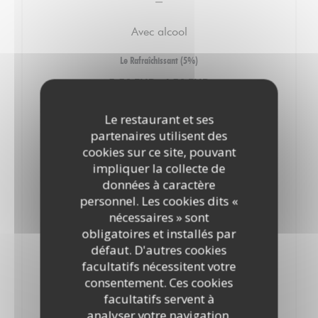
Avec alcool
Le Rafraîchissant (5%)
5,50 EUR
4,50 EUR
Btll 33 cl
Pression .
Le restaurant et ses
Le Robuste (6.6%)
partenaires utilisent des
5,50 EUR
cookies sur ce site, pouvant
Btll 33 cl
impliquer la collecte de
données à caractère
Le Fruité (4.9%)
personnel. Les cookies dits «
5,50 EUR
nécessaires » sont
Btll 33 cl
obligatoires et installés par
défaut. D'autres cookies
Le Cidre du moment
facultatifs nécessitent votre
7,50 EUR
consentement. Ces cookies
Btll 33 cl
facultatifs servent à
analyser votre navigation,
Le Rafraîchissant (5%)