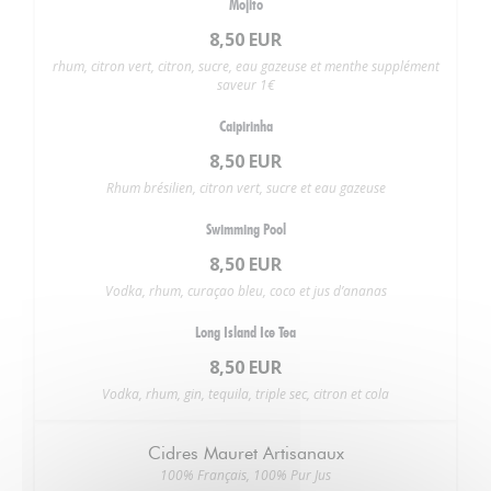
Mojito
8,50 EUR
rhum, citron vert, citron, sucre, eau gazeuse et menthe supplément
saveur 1€
Caipirinha
8,50 EUR
Rhum brésilien, citron vert, sucre et eau gazeuse
Swimming Pool
8,50 EUR
Vodka, rhum, curaçao bleu, coco et jus d’ananas
Long Island Ice Tea
8,50 EUR
Vodka, rhum, gin, tequila, triple sec, citron et cola
Cidres Mauret Artisanaux
100% Français, 100% Pur Jus