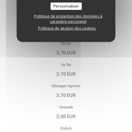
Coca Cola sans sucre
Personnaliser
3,70 EUR
Politique de protection des données à
caractère personnel
Fanta
Politique de gestion des cookies
3,70 EUR
Perrier
3,70 EUR
Ice Tea
3,70 EUR
Schweppes Agrumes
3,70 EUR
Limonade
3,00 EUR
Diabolo