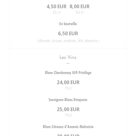
4,50 EUR
8,00 EUR
25 cl
50 cl
En bouteille
6,50 EUR
( Blonde, brune, ambrée, IPA, blanche )
Les Vins
Blanc Chardonnay IGP-Privilège
24,00 EUR
75cl
Sauvignon Blanc-Trinquons
25,00 EUR
75cl
Blanc Côteaux d’Ancenis Malvoisie