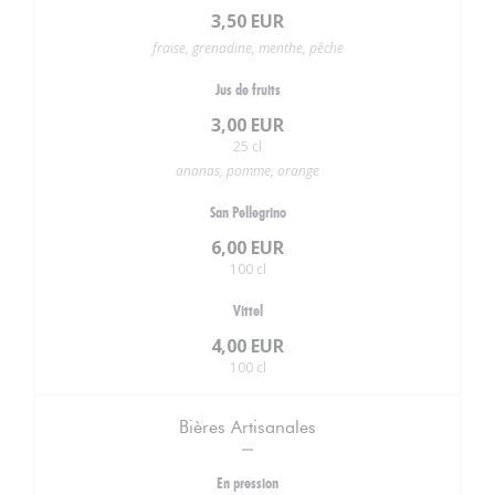
3,50 EUR
fraise, grenadine, menthe, pêche
Jus de fruits
3,00 EUR
25 cl
ananas, pomme, orange
San Pellegrino
6,00 EUR
100 cl
Vittel
4,00 EUR
100 cl
Bières Artisanales
En pression