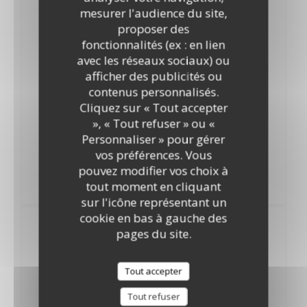
mesurer l'audience du site,
7,50 EUR
proposer des
Pression .
fonctionnalités (ex : en lien
avec les réseaux sociaux) ou
Sans alcool
afficher des publicités ou
contenus personnalisés.
La Source
Cliquez sur « Tout accepter
4,50 EUR
», « Tout refuser » ou «
Btll 33 cl
Personnaliser » pour gérer
vos préférences. Vous
Le Fraisier
pouvez modifier vos choix à
4,50 EUR
tout moment en cliquant
Btll 33 cl
sur l'icône représentant un
cookie en bas à gauche des
Les Softs
pages du site.
Coca Cola
Tout accepter
3,70 EUR
Tout refuser