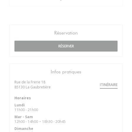
Réservation
RÉSERVER
Infos pratiques
Rue de la Frerie 18
ITINÉRAIRE
((ouvre une nouvelle fenêtre))
85130 La Gaubretière
Horaires
Lundi
11h00 - 21h00
Mar
-
Sam
12h00 - 14h00
18h30 - 20h45
•
Dimanche