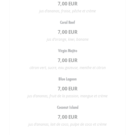
7,00 EUR
jus d’ananas, fraise, pêche et crème
Coral Reef
7,00 EUR
jus d’orange, kiwi, banane
Virgin Mojito
7,00 EUR
citron vert, sucre, eau gazeuse, menthe et citron
Blue Lagoon
7,00 EUR
jus d’ananas, fruit de la passion, mangue et crème
Coconut Island
7,00 EUR
jus d’ananas, lait de coco, pulpe de coco et crème