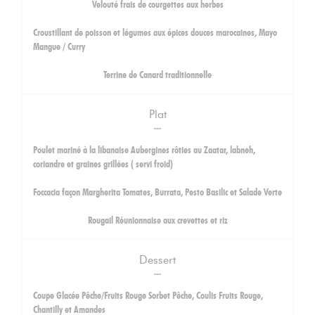
Velouté frais de courgettes aux herbes
Croustillant de poisson et légumes aux épices douces marocaines, Mayo
Mangue / Curry
Terrine de Canard traditionnelle
Plat
Poulet mariné à la libanaise Aubergines rôties au Zaatar, labneh,
coriandre et graines grillées ( servi froid)
Foccacia façon Margherita Tomates, Burrata, Pesto Basilic et Salade Verte
Rougail Réunionnaise aux crevettes et riz
Dessert
Coupe Glacée Pêche/Fruits Rouge Sorbet Pêche, Coulis Fruits Rouge,
Chantilly et Amandes