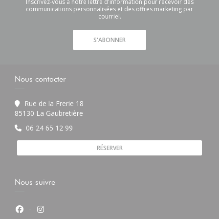
Inscrivez-vous à notre lettre d'information pour recevoir des
communications personnalisées et des offres marketing par
courriel.
S'ABONNER
Nous contacter
Rue de la Frerie 18
((ouvre une nouvelle fenêtre))
85130 La Gaubretière
06 24 65 12 99
RÉSERVER
Nous suivre
Facebook ((ouvre une nouvelle fenêtre))
Instagram ((ouvre une nouvelle fenêtre))