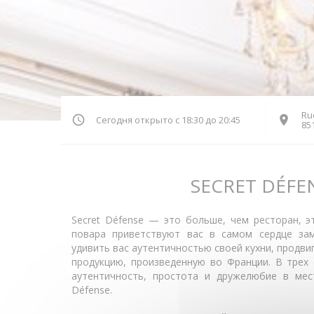
Rue
Сегодня открыто с 18:30 до 20:45
85
SECRET DÉFE
Secret Défense — это больше, чем ресторан, э
повара приветствуют вас в самом сердце за
удивить вас аутентичностью своей кухни, продви
продукцию, произведенную во Франции. В трех 
аутентичность, простота и дружелюбие в мест
Défense.