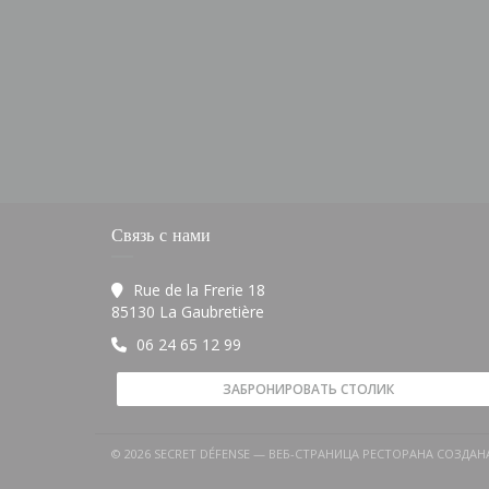
Связь с нами
Rue de la Frerie 18
((открывается в новом окне))
85130 La Gaubretière
06 24 65 12 99
ЗАБРОНИРОВАТЬ СТОЛИК
© 2026 SECRET DÉFENSE — ВЕБ-СТРАНИЦА РЕСТОРАНА СОЗДА