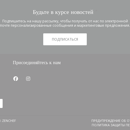
Будьте в курсе новостей
*
Подпишитесь на нашу рассылку, чтобы получать от нас по электронной
почте персонализированные сообщения и маркетинговые предложения.
ПОДПИСАТЬСЯ
Присоединяйтесь к нам
Facebook ((открывается в новом окне))
Instagram ((открывается в новом окне))
((ОТКРЫВАЕТСЯ В НОВОМ ОКНЕ))
НА
ZENCHEF
ПРЕДУПРЕЖДЕНИЕ ОБ О
ПОЛИТИКА ЗАЩИТЫ ПЕ