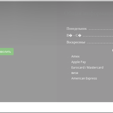
Общая информаци
Понедельник
В�
-
С�
Воскресенье
зволить
Amex
Apple Pay
Eurocard / Mastercard
виза
American Express