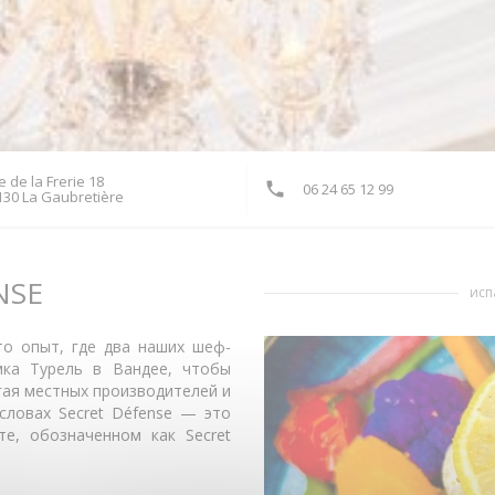
 de la Frerie 18
06 24 65 12 99
((открывается в новом окне))
130 La Gaubretière
NSE
исп
то опыт, где два наших шеф-
мка Турель в Вандее, чтобы
гая местных производителей и
словах Secret Défense — это
е, обозначенном как Secret