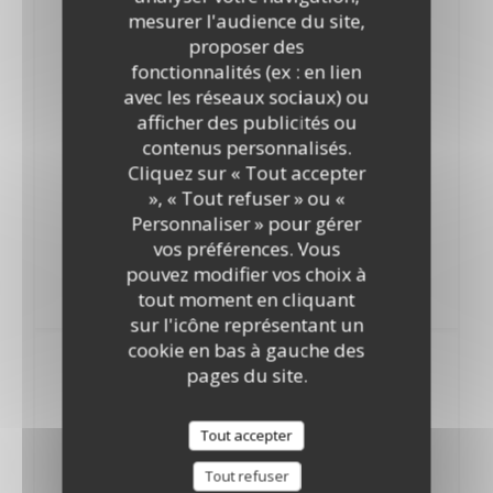
mesurer l'audience du site,
7,50 EUR
proposer des
Pression .
fonctionnalités (ex : en lien
avec les réseaux sociaux) ou
Sans alcool
afficher des publicités ou
contenus personnalisés.
La Source
Cliquez sur « Tout accepter
4,50 EUR
», « Tout refuser » ou «
Btll 33 cl
Personnaliser » pour gérer
vos préférences. Vous
Le Fraisier
pouvez modifier vos choix à
4,50 EUR
tout moment en cliquant
Btll 33 cl
sur l'icône représentant un
cookie en bas à gauche des
Les Softs
pages du site.
Coca Cola
Tout accepter
3,70 EUR
Tout refuser