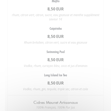
Mojito
8,50 EUR
rhum, citron vert, citron, sucre, eau gazeuse et menthe supplément
saveur 1€
Caipirinha
8,50 EUR
Rhum brésilien, citron vert, sucre et eau gazeuse
Swimming Pool
8,50 EUR
Vodka, rhum, curaçao bleu, coco et jus d’ananas
Long Island Ice Tea
8,50 EUR
Vodka, rhum, gin, tequila, triple sec, citron et cola
Cidres Mauret Artisanaux
100% Français, 100% Pur Jus