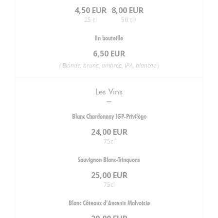
4,50 EUR
8,00 EUR
25 cl
50 cl
En bouteille
6,50 EUR
( Blonde, brune, ambrée, IPA, blanche )
Les Vins
Blanc Chardonnay IGP-Privilège
24,00 EUR
75cl
Sauvignon Blanc-Trinquons
25,00 EUR
75cl
Blanc Côteaux d’Ancenis Malvoisie