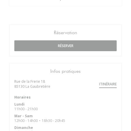
Réservation
RÉSERVER
Infos pratiques
Rue de la Frerie 18
ITINÉRAIRE
((ouvre une nouvelle fenêtre))
85130 La Gaubretière
Horaires
Lundi
11h00 - 21h00
Mar
-
Sam
12h00 - 14h00
18h30 - 20h45
•
Dimanche