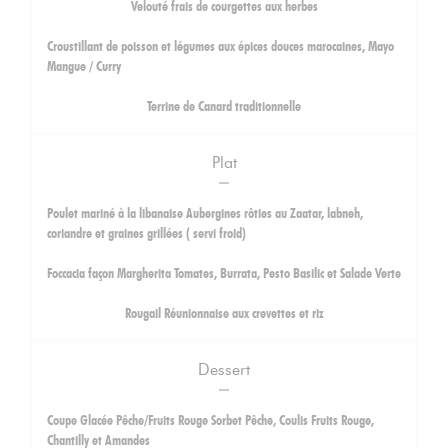
Velouté frais de courgettes aux herbes
Croustillant de poisson et légumes aux épices douces marocaines, Mayo
Mangue / Curry
Terrine de Canard traditionnelle
Plat
Poulet mariné à la libanaise Aubergines rôties au Zaatar, labneh,
coriandre et graines grillées ( servi froid)
Foccacia façon Margherita Tomates, Burrata, Pesto Basilic et Salade Verte
Rougail Réunionnaise aux crevettes et riz
Dessert
Coupe Glacée Pêche/Fruits Rouge Sorbet Pêche, Coulis Fruits Rouge,
Chantilly et Amandes