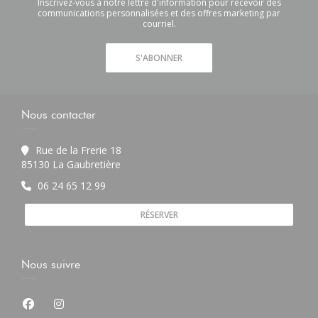
Inscrivez-vous à notre lettre d'information pour recevoir des
communications personnalisées et des offres marketing par
courriel.
S'ABONNER
Nous contacter
Rue de la Frerie 18
((ouvre une nouvelle fenêtre))
85130 La Gaubretière
06 24 65 12 99
RÉSERVER
Nous suivre
Facebook ((ouvre une nouvelle fenêtre))
Instagram ((ouvre une nouvelle fenêtre))