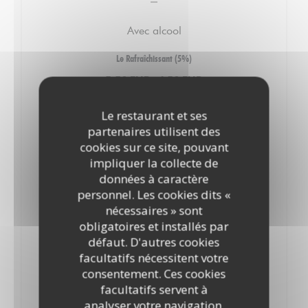
Avec alcool
Le Rafraîchissant (5%)
5,50 EUR
4,50 EUR
Btll 33 cl
Pression .
Le restaurant et ses
Le Robuste (6.6%)
partenaires utilisent des
5,50 EUR
cookies sur ce site, pouvant
Btll 33 cl
impliquer la collecte de
données à caractère
Le Fruité (4.9%)
personnel. Les cookies dits «
5,50 EUR
nécessaires » sont
Btll 33 cl
obligatoires et installés par
défaut. D'autres cookies
Le Cidre du moment
facultatifs nécessitent votre
7,50 EUR
consentement. Ces cookies
Btll 33 cl
facultatifs servent à
analyser votre navigation,
Le Rafraîchissant (5%)