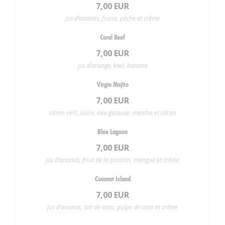
7,00 EUR
jus d’ananas, fraise, pêche et crème
Coral Reef
7,00 EUR
jus d’orange, kiwi, banane
Virgin Mojito
7,00 EUR
citron vert, sucre, eau gazeuse, menthe et citron
Blue Lagoon
7,00 EUR
jus d’ananas, fruit de la passion, mangue et crème
Coconut Island
7,00 EUR
jus d’ananas, lait de coco, pulpe de coco et crème