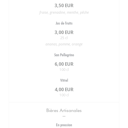
3,50 EUR
fraise, grenadine, menthe, pêche
Jus de fruits
3,00 EUR
25 cl
ananas, pomme, orange
San Pellegrino
6,00 EUR
100 cl
Vittel
4,00 EUR
100 cl
Bières Artisanales
En pression