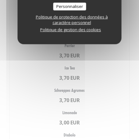
Coca Cola sans sucre
Personnaliser
3,70 EUR
Politique de protection des données à
caractère personnel
Fanta
Politique de gestion des cookies
3,70 EUR
Perrier
3,70 EUR
Ice Tea
3,70 EUR
Schweppes Agrumes
3,70 EUR
Limonade
3,00 EUR
Diabolo