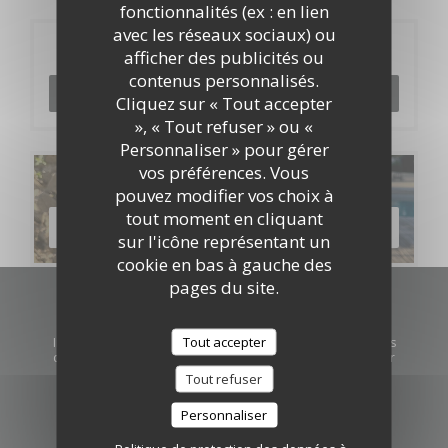
fonctionnalités (ex : en lien
avec les réseaux sociaux) ou
Réservation
afficher des publicités ou
contenus personnalisés.
RÉSERVER
Cliquez sur « Tout accepter
», « Tout refuser » ou «
Personnaliser » pour gérer
vos préférences. Vous
Cartes & Menus
pouvez modifier vos choix à
tout moment en cliquant
DÉCOUVRIR NOTRE CARTE
sur l'icône représentant un
cookie en bas à gauche des
pages du site.
Newsletter
*
Tout accepter
Inscrivez-vous à notre lettre d'information pour recevoir des
communications personnalisées et des offres marketing par
courriel.
Tout refuser
Personnaliser
S'ABONNER