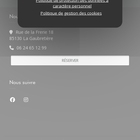
Politique de protection des données à
caractère personnel
Politique de gestion des cookies
Nous contacter
Rue de la Frerie 18
((ouvre une nouvelle fenêtre))
85130 La Gaubretière
06 24 65 12 99
RÉSERVER
Nous suivre
Facebook ((ouvre une nouvelle fenêtre))
Instagram ((ouvre une nouvelle fenêtre))