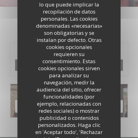
lo que puede implicar la
Eventos
recopilación de datos
personales. Las cookies
denominadas «necesarias»
son obligatorias y se
instalan por defecto. Otras
cookies opcionales
Reserva
requieren su
consentimiento. Estas
RESERVAR UNA MESA
cookies opcionales sirven
para analizar su
navegación, medir la
audiencia del sitio, ofrecer
Carta
funcionalidades (por
ejemplo, relacionadas con
DESCUBRIR NUESTRA CARTA
redes sociales) o mostrar
publicidad o contenidos
personalizados. Haga clic
en 'Aceptar todo', 'Rechazar