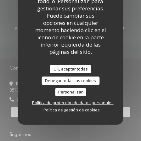
todo' o 'Personalizar' para
gestionar sus preferencias.
Manténgase al día
*
Puede cambiar sus
opciones en cualquier
Suscríbase a nuestro boletín para recibir comunicaciones
personalizadas y ofertas de marketing por correo electrónico.
momento haciendo clic en el
icono de cookie en la parte
SUSCRIBIRSE
inferior izquierda de las
páginas del sitio.
Contacto
OK, aceptar todas
Denegar todas las cookies
Rue de la Frerie 18
((abre en una nueva ventana))
85130 La Gaubretière
Personalizar
06 24 65 12 99
Política de protección de datos personales
Política de gestión de cookies
RESERVAR UNA MESA
Seguirnos