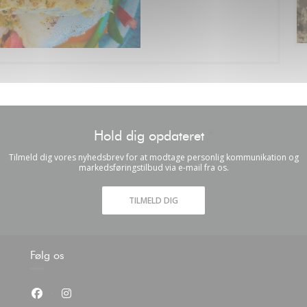
Hold dig opdateret
*
Tilmeld dig vores nyhedsbrev for at modtage personlig kommunikation og
markedsføringstilbud via e-mail fra os.
TILMELD DIG
Følg os
Facebook ((åbner i et nyt vindue))
Instagram ((åbner i et nyt vindue))