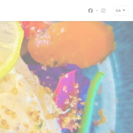
DA
Facebook ((åbner i 
Instagram ((å