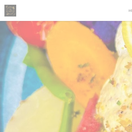
CCookie-styringspanel
M