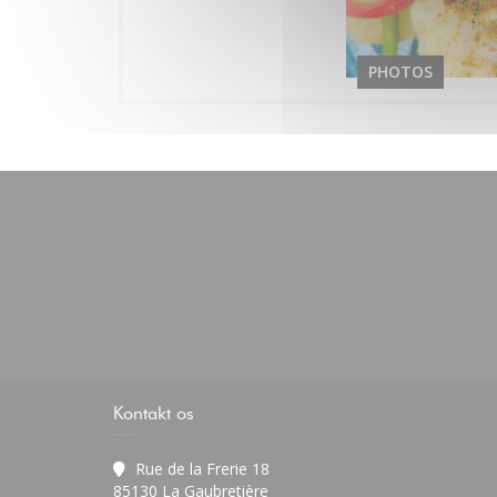
PHOTOS
Kontakt os
Rue de la Frerie 18
((åbner i et nyt vindue))
85130 La Gaubretière